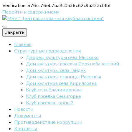
Verification: 576cc76eb7ba8c0a36c82c9a323cf3bf
Перейти к содержимому
Официальный сайт МБУ "ЦКС"
Закрыть
МБУ
Главная
Структурные подразделения
Дворец культуры села Мысхако
Дом культуры поселка Верхнебаканский
"Централизов
Дом культуры села Гайдук
Дом культуры станицы Раевская
Дом культурв села Кирилловка
клубная систе
Клуб села Владимировка
Клуб поселка Семигорье
Клуб поселка Горный
Новости
Документы
Противодействие коррупции
Контакты