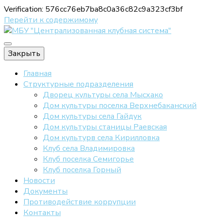
Verification: 576cc76eb7ba8c0a36c82c9a323cf3bf
Перейти к содержимому
Официальный сайт МБУ "ЦКС"
Закрыть
МБУ
Главная
Структурные подразделения
Дворец культуры села Мысхако
Дом культуры поселка Верхнебаканский
"Централизов
Дом культуры села Гайдук
Дом культуры станицы Раевская
Дом культурв села Кирилловка
клубная систе
Клуб села Владимировка
Клуб поселка Семигорье
Клуб поселка Горный
Новости
Документы
Противодействие коррупции
Контакты