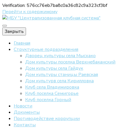
Verification: 576cc76eb7ba8c0a36c82c9a323cf3bf
Перейти к содержимому
Официальный сайт МБУ "ЦКС"
Закрыть
МБУ "Централи
Главная
Структурные подразделения
Дворец культуры села Мысхако
Дом культуры поселка Верхнебаканский
Дом культуры села Гайдук
Дом культуры станицы Раевская
Дом культурв села Кирилловка
Клуб села Владимировка
Клуб поселка Семигорье
Клуб поселка Горный
Новости
Документы
Противодействие коррупции
Контакты