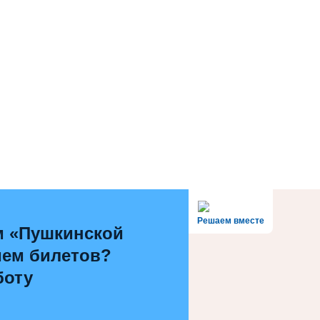
Решаем вместе
м «Пушкинской
ием билетов?
боту