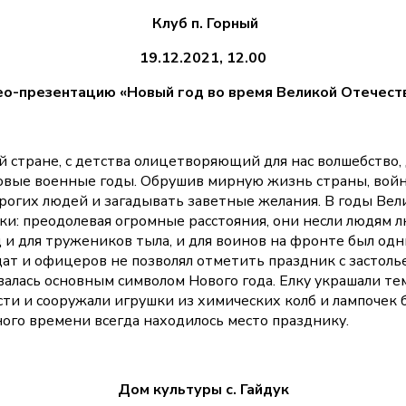
Клуб п. Горный
19.12.2021, 12.00
о-презентацию «Новый год во время Великой Отечест
стране, с детства олицетворяющий для нас волшебство, д
уровые военные годы. Обрушив мирную жизнь страны, вой
рогих людей и загадывать заветные желания. В годы Ве
: преодолевая огромные расстояния, они несли людям люб
 и для тружеников тыла, и для воинов на фронте был о
т и офицеров не позволял отметить праздник с застолье
алась основным символом Нового года. Елку украшали тем,
сти и сооружали игрушки из химических колб и лампочек
ного времени всегда находилось место празднику.
Дом культуры с. Гайдук