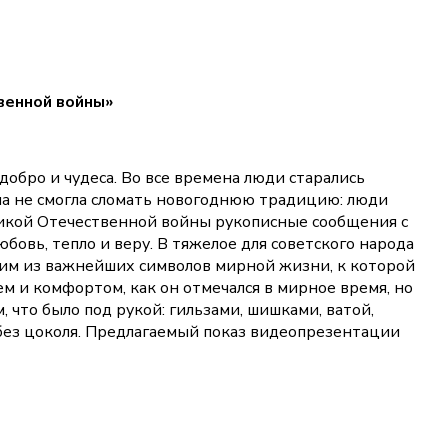
венной войны»
обро и чудеса. Во все времена люди старались
на не смогла сломать новогоднюю традицию: люди
ликой Отечественной войны рукописные сообщения с
овь, тепло и веру. В тяжелое для советского народа
дним из важнейших символов мирной жизни, к которой
м и комфортом, как он отмечался в мирное время, но
 что было под рукой: гильзами, шишками, ватой,
 без цоколя. Предлагаемый показ видеопрезентации