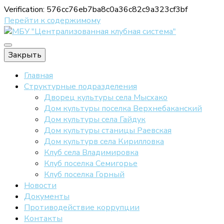
Verification: 576cc76eb7ba8c0a36c82c9a323cf3bf
Перейти к содержимому
Официальный сайт МБУ "ЦКС"
Закрыть
МБУ "Централи
Главная
Структурные подразделения
Дворец культуры села Мысхако
Дом культуры поселка Верхнебаканский
Дом культуры села Гайдук
Дом культуры станицы Раевская
Дом культурв села Кирилловка
Клуб села Владимировка
Клуб поселка Семигорье
Клуб поселка Горный
Новости
Документы
Противодействие коррупции
Контакты