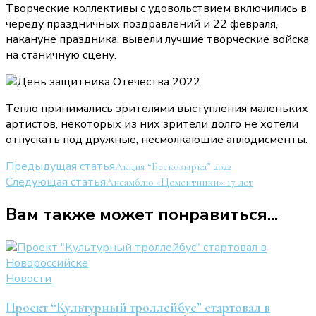
Творческие коллективы с удовольствием включились в
череду праздничных поздравлений и 22 февраля,
накануне праздника, вывели лучшие творческие войска
на станичную сцену.
Тепло принимались зрителями выступления маленьких
артистов, некоторых из них зрители долго не хотели
отпускать под дружные, несмолкающие аплодисменты.
Навигация
Предыдущая статья
Акция “Бескозырка” 2022
Следующая статья
Ансамблю «Цементники» 17 лет
по
записям
Вам также может понравиться...
Новости
Проект “Культурный троллейбус” стартовал в