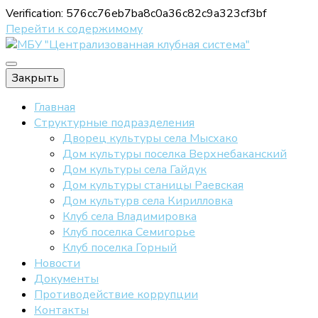
Verification: 576cc76eb7ba8c0a36c82c9a323cf3bf
Перейти к содержимому
Официальный сайт МБУ "ЦКС"
Закрыть
МБУ
Главная
Структурные подразделения
Дворец культуры села Мысхако
Дом культуры поселка Верхнебаканский
"Централизов
Дом культуры села Гайдук
Дом культуры станицы Раевская
Дом культурв села Кирилловка
клубная систе
Клуб села Владимировка
Клуб поселка Семигорье
Клуб поселка Горный
Новости
Документы
Противодействие коррупции
Контакты