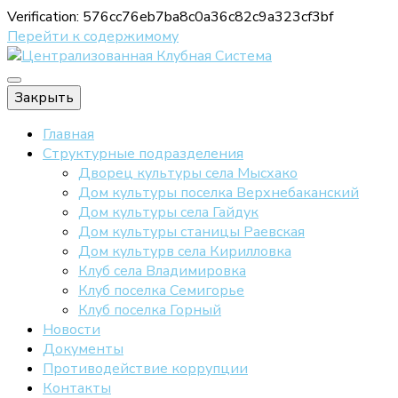
Verification: 576cc76eb7ba8c0a36c82c9a323cf3bf
Перейти к содержимому
Официальный сайт МБУ "ЦКС"
Закрыть
Централизова
Главная
Структурные подразделения
Дворец культуры села Мысхако
Дом культуры поселка Верхнебаканский
Дом культуры села Гайдук
Дом культуры станицы Раевская
Дом культурв села Кирилловка
Клуб села Владимировка
Клуб поселка Семигорье
Клуб поселка Горный
Новости
Документы
Противодействие коррупции
Контакты