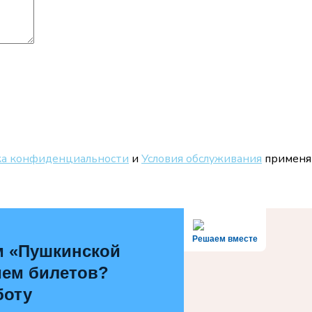
а конфиденциальности
и
Условия обслуживания
применя
Решаем вместе
м «Пушкинской
ием билетов?
боту