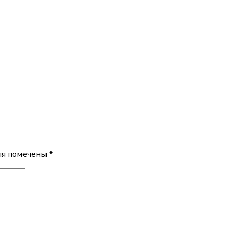
ля помечены
*