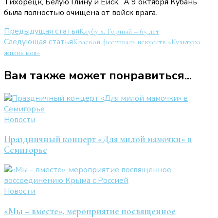
Тихорецк, Белую Глину и Ейск. А 9 октября Кубань
была полностью очищена от войск врага.
Навигация
Предыдущая статья
Клубу х. Горный – 65 лет
Следующая статья
Краевой фестиваль искусств «Культура –
по
жизнь моя»
записям
Вам также может понравиться...
Новости
Праздничный концерт «Для милой мамочки» в
Семигорье
Новости
«Мы – вместе», мероприятие посвященное