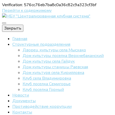
Verification: 576cc76eb7ba8c0a36c82c9a323cf3bf
Перейти к содержимому
Официальный сайт МБУ "ЦКС"
Закрыть
МБУ
Главная
Структурные подразделения
Дворец культуры села Мысхако
Дом культуры поселка Верхнебаканский
"Централизов
Дом культуры села Гайдук
Дом культуры станицы Раевская
Дом культурв села Кирилловка
клубная систе
Клуб села Владимировка
Клуб поселка Семигорье
Клуб поселка Горный
Новости
Документы
Противодействие коррупции
Контакты