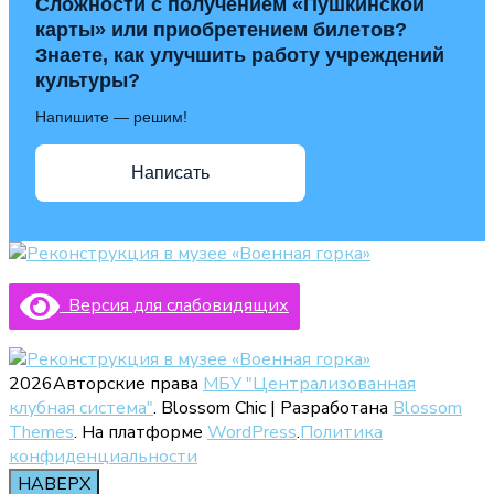
Сложности с получением «Пушкинской
карты» или приобретением билетов?
Знаете, как улучшить работу учреждений
культуры?
Напишите — решим!
Написать
Версия для слабовидящих
2026Авторские права
МБУ "Централизованная
клубная система"
.
Blossom Chic | Разработана
Blossom
Themes
. На платформе
WordPress
.
Политика
конфиденциальности
НАВЕРХ