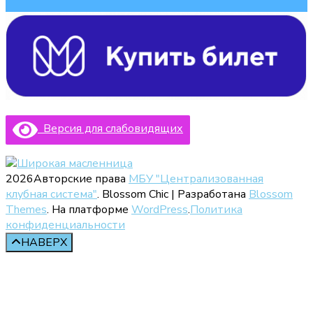
Версия для слабовидящих
2026Авторские права
МБУ "Централизованная
клубная система"
.
Blossom Chic | Разработана
Blossom
Themes
. На платформе
WordPress
.
Политика
конфиденциальности
НАВЕРХ