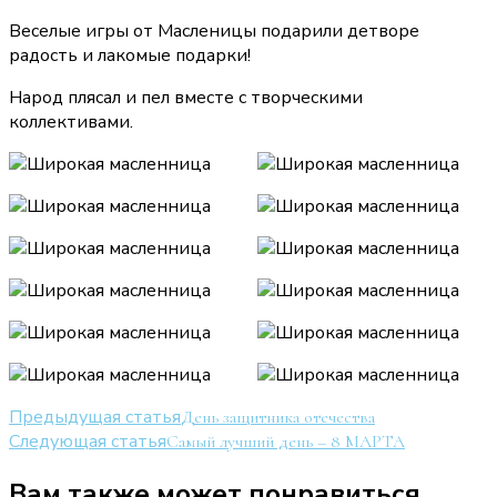
Веселые игры от Масленицы подарили детворе
радость и лакомые подарки!
Народ плясал и пел вместе с творческими
коллективами.
Навигация
Предыдущая статья
День защитника отечества
Следующая статья
Самый лучший день – 8 МАРТА
по
записям
Вам также может понравиться...