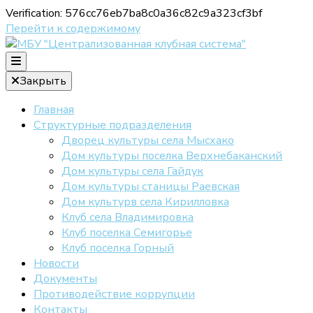
Verification: 576cc76eb7ba8c0a36c82c9a323cf3bf
Перейти к содержимому
Официальный сайт МБУ "ЦКС"
Закрыть
МБУ
Главная
Структурные подразделения
Дворец культуры села Мысхако
Дом культуры поселка Верхнебаканский
"Централизов
Дом культуры села Гайдук
Дом культуры станицы Раевская
Дом культурв села Кирилловка
клубная систе
Клуб села Владимировка
Клуб поселка Семигорье
Клуб поселка Горный
Новости
Документы
Противодействие коррупции
Контакты